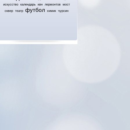
искусство
календарь
квн
лермонтов
мост
футбол
сквер
театр
химик
чурсин