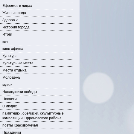
Ефремов в лицах
Жизнь города
Здоровье
История города
Итоги
квн
кино афиша
Культура
Культурные места
Места отдыха
Молодёжь
музеи
Наследники победы
Новости
О людях
памятники, обелиски, скульптурные
композиции Ефремовского района
поэты Красивомечья
Праздники