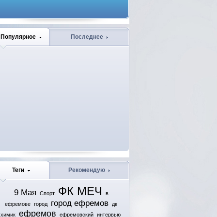
Популярное
Последнее
Теги
Рекомендую
ФК МЕЧ
9 Мая
Спорт
в
город ефремов
ефремове
город
дк
ефремов
химик
ефремовский
интервью