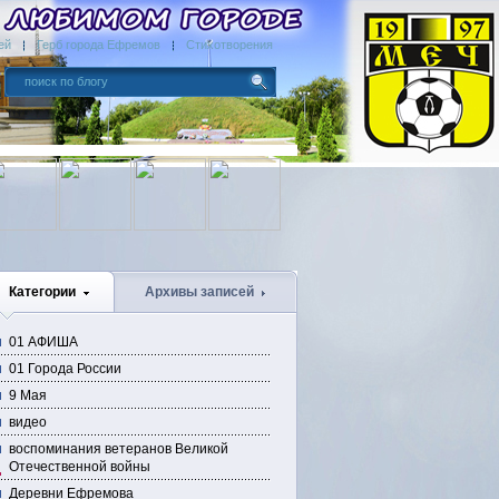
ей
Герб города Ефремов
Стихотворения
Категории
Архивы записей
01 АФИША
01 Города России
9 Мая
видео
воспоминания ветеранов Великой
Отечественной войны
Деревни Ефремова