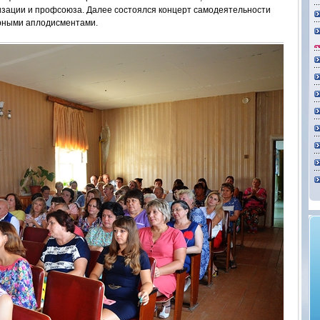
изации и профсоюза. Далее состоялся концерт самодеятельности
урными аплодисментами.