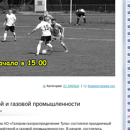
Категории:
01 АФИША
|
Комментариев нет
ой и газовой промышленности
ов
ала АО «Газпром газораспределение Тула» состоялся праздничный
нефтяной и газовой промышленности». В начале, состоялось