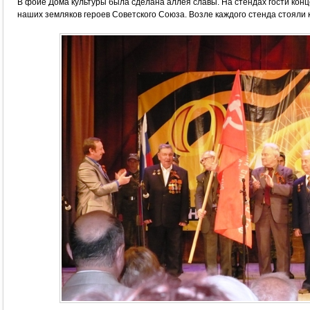
В фойе Дома культуры была сделана аллея славы. На стендах гости кон
наших земляков героев Советского Союза. Возле каждого стенда стояли 