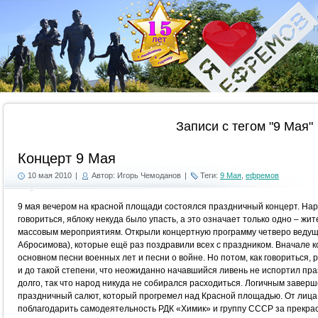
Г
Записи с тегом "9 Мая"
Концерт 9 Мая
10 мая 2010
|
Автор: Игорь Чемоданов
|
Теги:
9 Мая
,
ефремов
9 мая вечером на красной площади состоялся праздничный концерт. Наро
говориться, яблоку некуда было упасть, а это означает только одно – ж
массовым мероприятиям. Открыли концертную программу четверо ведущих 
Абросимова), которые ещё раз поздравили всех с праздником. Вначале 
основном песни военных лет и песни о войне. Но потом, как говориться,
и до такой степени, что неожиданно начавшийся ливень не испортил пр
долго, так что народ никуда не собирался расходиться. Логичным завер
праздничный салют, который прогремел над Красной площадью. От лица 
поблагодарить самодеятельность РДК «Химик» и группу СССР за прекра