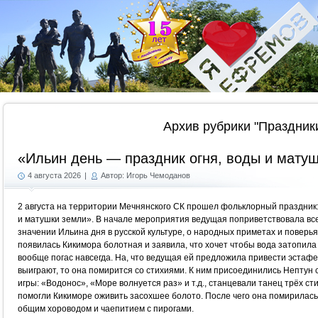
Г
Архив рубрики "Праздник
«Ильин день — праздник огня, воды и мату
4 августа 2026
|
Автор: Игорь Чемоданов
2 августа на территории Мечнянского СК прошел фольклорный праздник:
и матушки земли». В начале мероприятия ведущая поприветствовала все
значении Ильина дня в русской культуре, о народных приметах и поверья
появилась Кикимора болотная и заявила, что хочет чтобы вода затопила в
вообще погас навсегда. На, что ведущая ей предложила привести эстафе
выиграют, то она помирится со стихиями. К ним присоединились Нептун 
игры: «Водонос», «Море волнуется раз» и т.д., станцевали танец трёх ст
помогли Кикиморе оживить засохшее болото. После чего она помирилась
общим хороводом и чаепитием с пирогами.