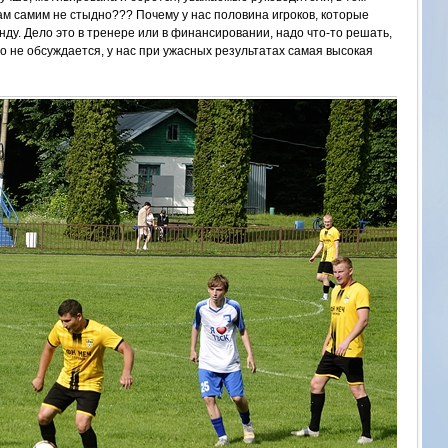
ам самим не стыдно??? Почему у нас половина игроков, которые
анду. Дело это в тренере или в финансировании, надо что-то решать,
о не обсуждается, у нас при ужасных результатах самая высокая