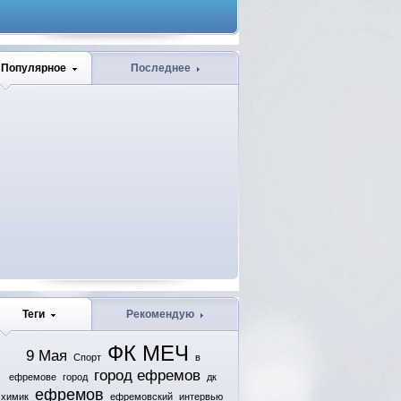
Популярное
Последнее
Теги
Рекомендую
ФК МЕЧ
9 Мая
Спорт
в
город ефремов
ефремове
город
дк
ефремов
химик
ефремовский
интервью