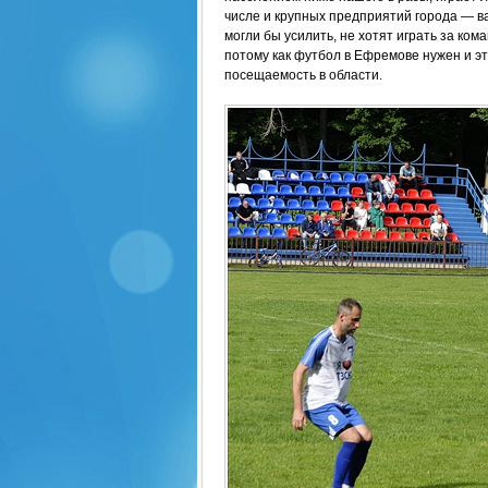
числе и крупных предприятий города — в
могли бы усилить, не хотят играть за ком
потому как футбол в Ефремове нужен и эт
посещаемость в области.