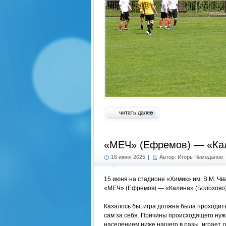
читать далее
«МЕЧ» (Ефремов) — «Кал
16 июня 2025
|
Автор: Игорь Чемоданов
15 июня на стадионе «Химик» им. В.М. Ч
«МЕЧ» (Ефремов) — «Калина» (Болохово) 
Казалось бы, игра должна была проходить 
сам за себя. Причины происходящего нуж
населением ниже нашего в разы, играет л