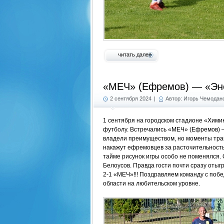
читать далее
«МЕЧ» (Ефремов) — «Эне
2 сентября 2024
|
Автор: Игорь Чемодан
1 сентября на городском стадионе «Химик
футболу. Встречались «МЕЧ» (Ефремов) —
владели преимуществом, но моменты транж
накажут ефремовцев за расточительность
тайме рисунок игры особо не поменялся.
Белоусов. Правда гости почти сразу отыгр
2-1 «МЕЧ»!!! Поздравляем команду с по
области на любительском уровне.