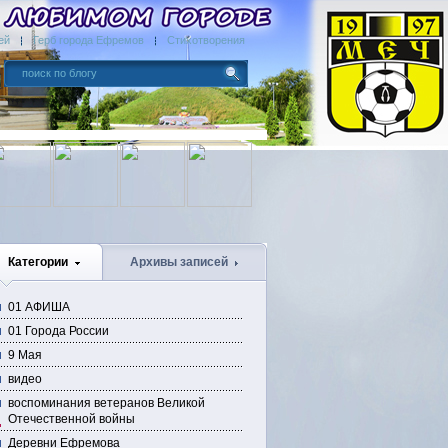
ей
Герб города Ефремов
Стихотворения
Категории
Архивы записей
01 АФИША
01 Города России
9 Мая
видео
воспоминания ветеранов Великой
Отечественной войны
Деревни Ефремова