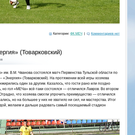
Категории:
ФК МЕЧ
|
Комментариев нет
ргия» (Товарковский)
ов
» им. В.М. Чванова состоялся матч Первенства Тульской области по
 «Энергия» (Товарковский). На протяжении всей игры хозяева
ирились один за другим. Казалось, что гости рано или поздно
, но гол «МЕЧа» всё-таки состоялся — отличился Лавров. Во втором
 Отрадно, что хозяева смогли упрочить преимущество — отличился
ались, но на большее у них не хватило ни сил, ни мастерства. Итог
бедой, желаем и дальше радовать самый посещаемый стадион