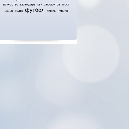
искусство
календарь
квн
лермонтов
мост
футбол
сквер
театр
химик
чурсин