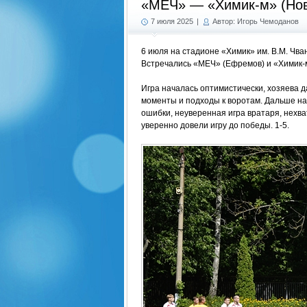
«МЕЧ» — «Химик-м» (Нов
7 июля 2025
|
Автор: Игорь Чемоданов
6 июля на стадионе «Химик» им. В.М. Чва
Встречались «МЕЧ» (Ефремов) и «Химик-м
Игра началась оптимистически, хозяева д
моменты и подходы к воротам. Дальше нач
ошибки, неуверенная игра вратаря, нехват
уверенно довели игру до победы. 1-5.