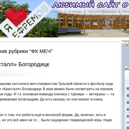
Главная
О городе
Музыка Ефремова
Муз
хив рубрики "ФК МЕЧ"
талл» Богородицк
в
Чванова состоялся матч первенства Тульской области о футболу седи
 «Кристалл» Богородицк. В игре можно было посмотреть на игроков,
 годы. И т.к. основная команда снялась с турнира — ветераны — та
ремовские болельщики. Да есть юноши, но они играют в очень
ит о том, что ребята ещё в неплохой форме. Да, конечно, хоть и
, но это всё авно не то… Было ощущение товарищеской игры. Надо