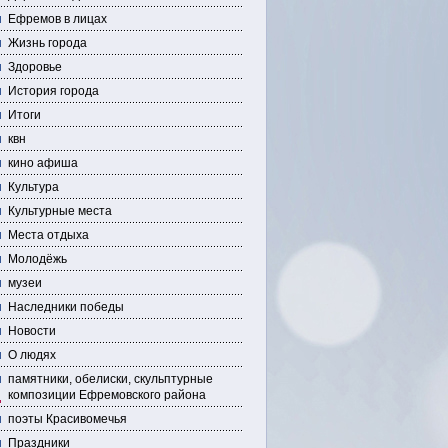
Ефремов в лицах
Жизнь города
Здоровье
История города
Итоги
квн
кино афиша
Культура
Культурные места
Места отдыха
Молодёжь
музеи
Наследники победы
Новости
О людях
памятники, обелиски, скульптурные
композиции Ефремовского района
поэты Красивомечья
Праздники