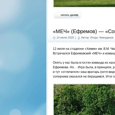
читать далее
«МЕЧ» (Ефремов) — «Сок
14 июля 2025
|
Автор: Игорь Чемоданов
12 июля на стадионе «Химик» им. В.М. Чв
Встречался Ефремовский «МЕЧ» и команд
Опять у нас была в гостях команда из на
Ефремова. Но… Игра была, в принципе, ра
и тут «отличился» наш вратарь (хотя вид
соперника оказался не берущимся. Итог 