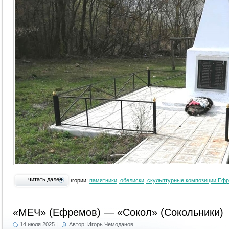
читать далее
Категории:
памятники, обелиски, скульптурные композиции Еф
«МЕЧ» (Ефремов) — «Сокол» (Сокольники)
14 июля 2025
|
Автор: Игорь Чемоданов