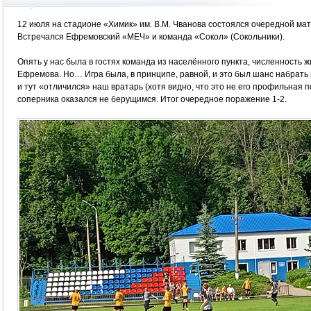
12 июля на стадионе «Химик» им. В.М. Чванова состоялся очередной мат
Встречался Ефремовский «МЕЧ» и команда «Сокол» (Сокольники).
Опять у нас была в гостях команда из населённого пункта, численность 
Ефремова. Но… Игра была, в принципе, равной, и это был шанс набрать 
и тут «отличился» наш вратарь (хотя видно, что это не его профильная 
соперника оказался не берущимся. Итог очередное поражение 1-2.