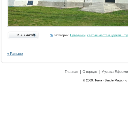
читать далее
Категории:
Праздники
,
святые места и церкви Еф
« Раньше
Главная
|
О городе
|
Музыка Ефремо
© 2009. Тема «Simple Magic« о