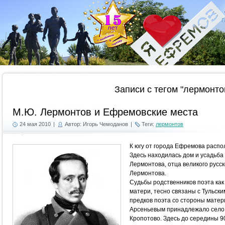
Г
Записи с тегом "лермонто
М.Ю. Лермонтов и Ефремовские места
24 мая 2010
|
Автор: Игорь Чемоданов
|
Теги:
лермонтов
К югу от города Ефремова расп
Здесь находилась дом и усадьба
Лермонтова, отца великого русс
Лермонтова.
Судьбы родственников поэта как 
матери, тесно связаны с Тульски
предков поэта со стороны мате
Арсеньевым принадлежало село 
Кропотово. Здесь до середины 9