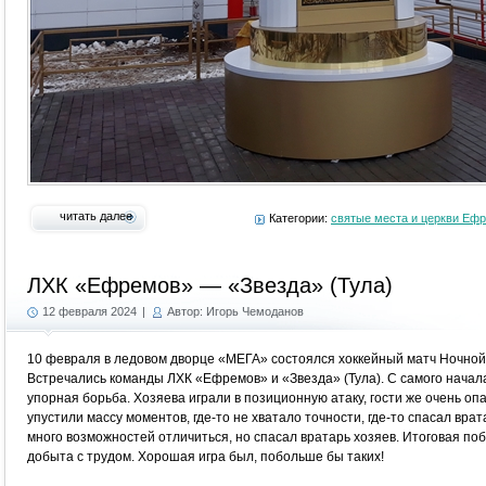
читать далее
Категории:
святые места и церкви Еф
ЛХК «Ефремов» — «Звезда» (Тула)
12 февраля 2024
|
Автор: Игорь Чемоданов
10 февраля в ледовом дворце «МЕГА» состоялся хоккейный матч Ночной 
Встречались команды ЛХК «Ефремов» и «Звезда» (Тула). С самого начал
упорная борьба. Хозяева играли в позиционную атаку, гости же очень о
упустили массу моментов, где-то не хватало точности, где-то спасал врат
много возможностей отличиться, но спасал вратарь хозяев. Итоговая по
добыта с трудом. Хорошая игра был, побольше бы таких!