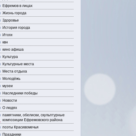
Ефремов в лицах
Жизнь города
Здоровье
История города
Итоги
квн
кино афиша
Культура
Культурные места
Места отдыха
Молодёжь
музеи
Наследники победы
Новости
О людях
памятники, обелиски, скульптурные
композиции Ефремовского района
поэты Красивомечья
Праздники