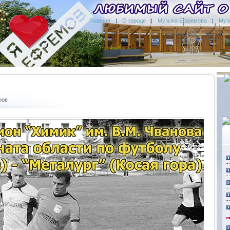
Главная
О городе
Музыка Ефремова
Муз
нов