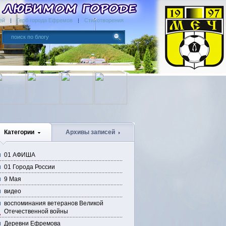
ей
Герб города Ефремов
Стихотворения
Категории
Архивы записей
01 АФИША
01 Города России
9 Мая
видео
воспоминания ветеранов Великой
Отечественной войны
Деревни Ефремова