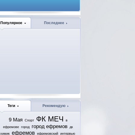
Популярное
Последнее
Теги
Рекомендую
ФК МЕЧ
9 Мая
Спорт
в
город ефремов
ефремове
город
дк
ефремов
химик
ефремовский
интервью