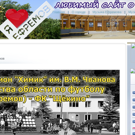
Главная
О городе
Музыка Ефремова
Муз
нов