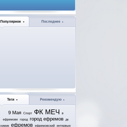
Популярное
Последнее
Теги
Рекомендую
ФК МЕЧ
9 Мая
Спорт
в
город ефремов
ефремове
город
дк
ефремов
химик
ефремовский
интервью