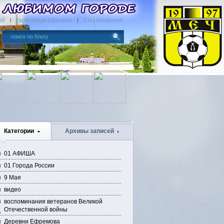
ей
Герб города Ефремов
Стихотворения
Категории
Архивы записей
01 АФИША
01 Города России
9 Мая
видео
воспоминания ветеранов Великой
Отечественной войны
Деревни Ефремова