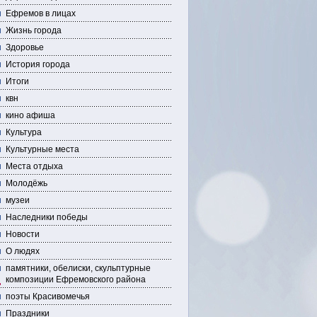
Ефремов в лицах
Жизнь города
Здоровье
История города
Итоги
квн
кино афиша
Культура
Культурные места
Места отдыха
Молодёжь
музеи
Наследники победы
Новости
О людях
памятники, обелиски, скульптурные
композиции Ефремовского района
поэты Красивомечья
Праздники