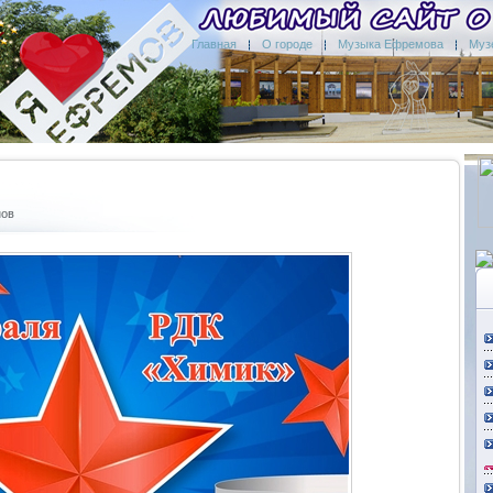
Главная
О городе
Музыка Ефремова
Муз
нов