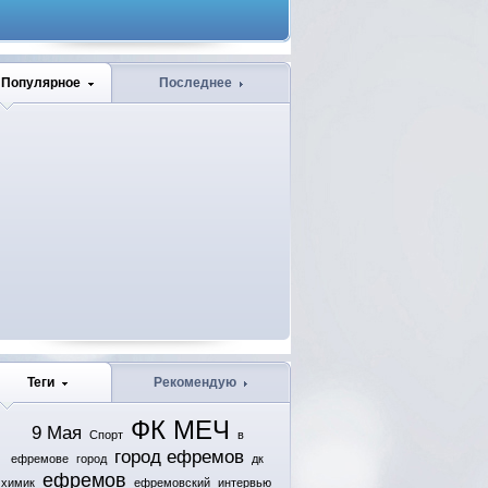
Популярное
Последнее
Теги
Рекомендую
ФК МЕЧ
9 Мая
Спорт
в
город ефремов
ефремове
город
дк
ефремов
химик
ефремовский
интервью