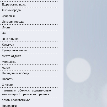
Ефремов в лицах
Жизнь города
Здоровье
История города
Итоги
квн
кино афиша
Культура
Культурные места
Места отдыха
Молодёжь
музеи
Наследники победы
Новости
О людях
памятники, обелиски, скульптурные
композиции Ефремовского района
поэты Красивомечья
Праздники