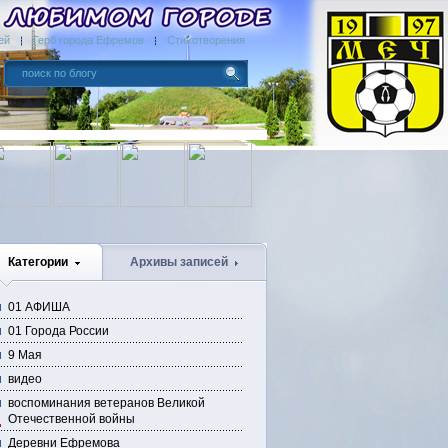
ей
Герб города Ефремов
Стихотворения
Категории
Архивы записей
01 АФИША
01 Города России
9 Мая
видео
воспоминания ветеранов Великой
Отечественной войны
Деревни Ефремова