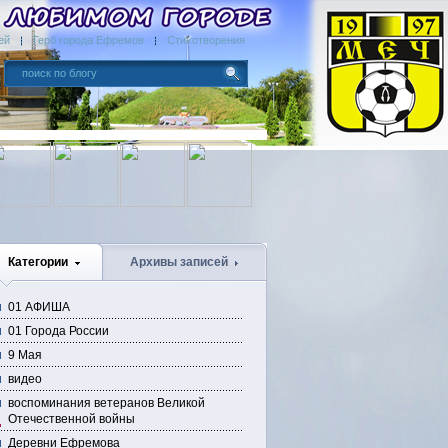
ей
Герб города Ефремов
Стихотворения
Категории
Архивы записей
01 АФИША
01 Города России
9 Мая
видео
воспоминания ветеранов Великой
Отечественной войны
Деревни Ефремова