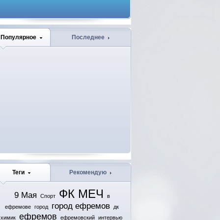
Популярное
Последнее
Теги
Рекомендую
ФК МЕЧ
9 Мая
Спорт
в
город ефремов
ефремове
город
дк
ефремов
химик
ефремовский
интервью