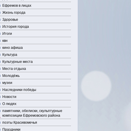
Ефремов в лицах
Жизнь города
Здоровье
История города
Итоги
квн
кино афиша
Культура
Культурные места
Места отдыха
Молодёжь
музеи
Наследники победы
Новости
О людях
памятники, обелиски, скульптурные
композиции Ефремовского района
поэты Красивомечья
Праздники