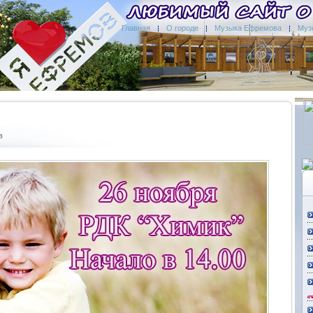
Главная
О городе
Музыка Ефремова
Муз
в