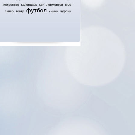
искусство
календарь
квн
лермонтов
мост
футбол
сквер
театр
химик
чурсин