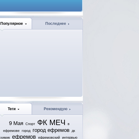
Популярное
Последнее
Теги
Рекомендую
ФК МЕЧ
9 Мая
Спорт
в
город ефремов
ефремове
город
дк
ефремов
химик
ефремовский
интервью