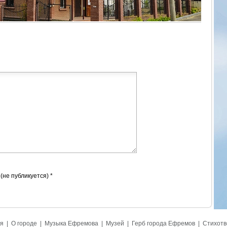
 (не публикуется) *
я
|
О городе
|
Музыка Ефремова
|
Музей
|
Герб города Ефремов
|
Стихотв