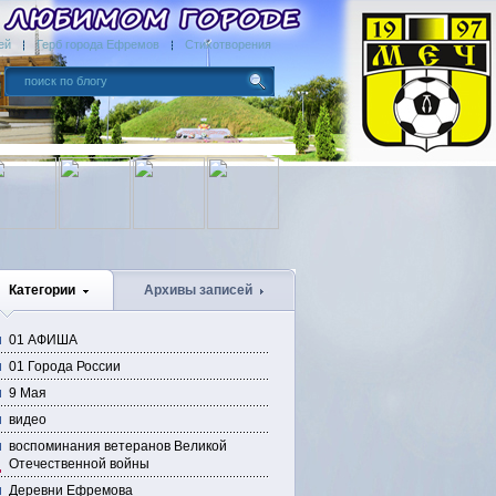
ей
Герб города Ефремов
Стихотворения
Категории
Архивы записей
01 АФИША
01 Города России
9 Мая
видео
воспоминания ветеранов Великой
Отечественной войны
Деревни Ефремова