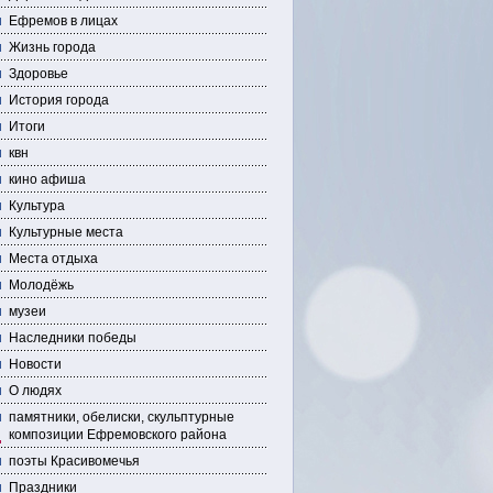
Ефремов в лицах
Жизнь города
Здоровье
История города
Итоги
квн
кино афиша
Культура
Культурные места
Места отдыха
Молодёжь
музеи
Наследники победы
Новости
О людях
памятники, обелиски, скульптурные
композиции Ефремовского района
поэты Красивомечья
Праздники