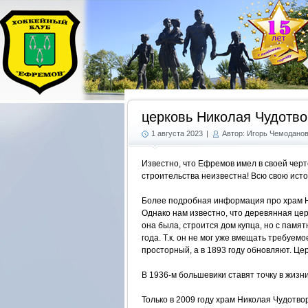
церковь Николая Чудотв
1 августа 2023
|
Автор: Игорь Чемодано
Известно, что Ефремов имел в своей черт
строительства неизвестна! Всю свою исто
Более подробная информация про храм Н
Однако нам известно, что деревянная церк
она была, строится дом купца, но с памя
года. Т.к. он не мог уже вмещать требуем
просторный, а в 1893 году обновляют. Це
В 1936-м большевики ставят точку в жизни
Только в 2009 году храм Николая Чудотв