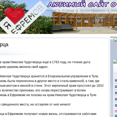
Главная
О городе
Музыка Ефремова
Муз
орца
в
е храм Николая Чудотворца ещё в 1783 году, но точная дата
рию церковь меняла свой адрес.
иколая Чудотворца хранится в Епархиальном управлении в Туле.
овь была перенесена в другое место и стала каменной, а там, где
тным киотом и иконой в стене. Этот кирпичный храм простоял до 1832
ое количество прихожан, его снова перестраивают в более
рковь в Ефремове не похожа на храм Николая Чудотворца в Туле.
 священного места, не оставляя от неё ничего!
орца в Ефремове получает новую жизнь, отстраивается заботами