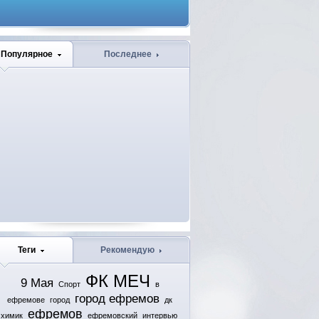
Популярное
Последнее
Теги
Рекомендую
ФК МЕЧ
9 Мая
Спорт
в
город ефремов
ефремове
город
дк
ефремов
химик
ефремовский
интервью