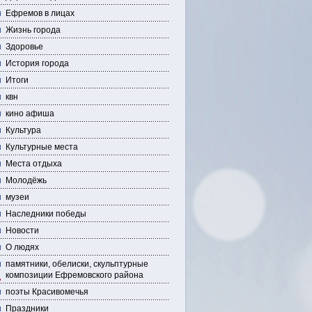
Ефремов в лицах
Жизнь города
Здоровье
История города
Итоги
квн
кино афиша
Культура
Культурные места
Места отдыха
Молодёжь
музеи
Наследники победы
Новости
О людях
памятники, обелиски, скульптурные
композиции Ефремовского района
поэты Красивомечья
Праздники