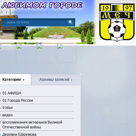
ей
Герб города Ефремов
Стихотворения
Категории
Архивы записей
01 АФИША
01 Города России
9 Мая
видео
воспоминания ветеранов Великой
Отечественной войны
Деревни Ефремова