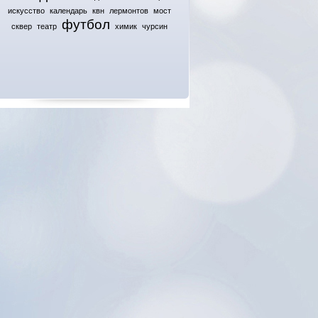
искусство
календарь
квн
лермонтов
мост
футбол
сквер
театр
химик
чурсин