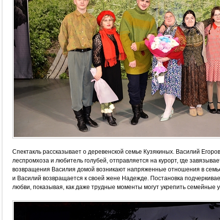
Спектакль рассказывает о деревенской семье Кузякиных. Василий Егорови
леспромхоза и любитель голубей, отправляется на курорт, где завязыва
возвращения Василия домой возникают напряженные отношения в семье,
и Василий возвращается к своей жене Надежде. Постановка подчеркива
любви, показывая, как даже трудные моменты могут укрепить семейные у