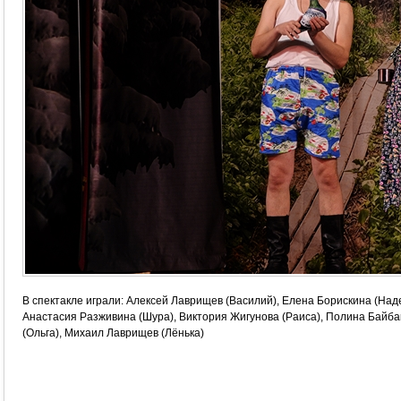
В спектакле играли: Алексей Лаврищев (Василий), Елена Борискина (Над
Анастасия Разживина (Шура), Виктория Жигунова (Раиса), Полина Байба
(Ольга), Михаил Лаврищев (Лёнька)