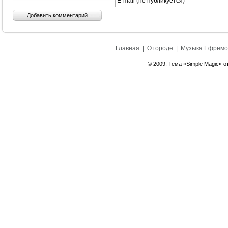
E-mail (не публикуется) *
Главная
|
О городе
|
Музыка Ефремо
© 2009. Тема «Simple Magic« о