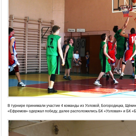
В турнире принимали участие 4 команды из Узловой, Богородицка, Щёки
«Ефремов» одержал победу, далее расположились БК «Узловая» и БК «Б