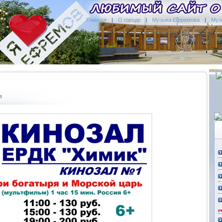
Главная
О городе
Музыка Ефремова
Муз
в