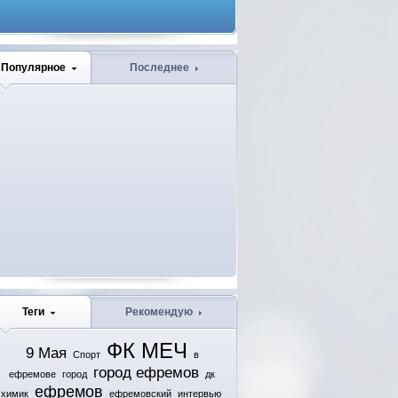
Популярное
Последнее
Теги
Рекомендую
ФК МЕЧ
9 Мая
Спорт
в
город ефремов
ефремове
город
дк
ефремов
химик
ефремовский
интервью