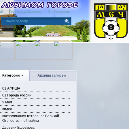
ей
Герб города Ефремов
Стихотворения
Категории
Архивы записей
01 АФИША
01 Города России
9 Мая
видео
воспоминания ветеранов Великой
Отечественной войны
Деревни Ефремова