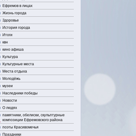
Ефремов в лицах
Жизнь города
Здоровье
История города
Итоги
квн
кино афиша
Культура
Культурные места
Места отдыха
Молодёжь
музеи
Наследники победы
Новости
О людях
памятники, обелиски, скульптурные
композиции Ефремовского района
поэты Красивомечья
Праздники