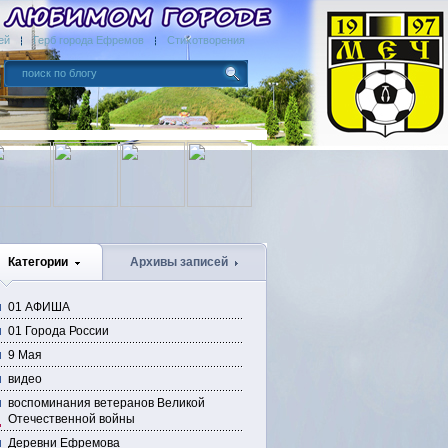
ей
Герб города Ефремов
Стихотворения
Категории
Архивы записей
01 АФИША
01 Города России
9 Мая
видео
воспоминания ветеранов Великой
Отечественной войны
Деревни Ефремова