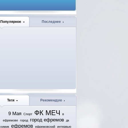
Популярное
Последнее
Теги
Рекомендую
ФК МЕЧ
9 Мая
Спорт
в
город ефремов
ефремове
город
дк
ефремов
химик
ефремовский
интервью