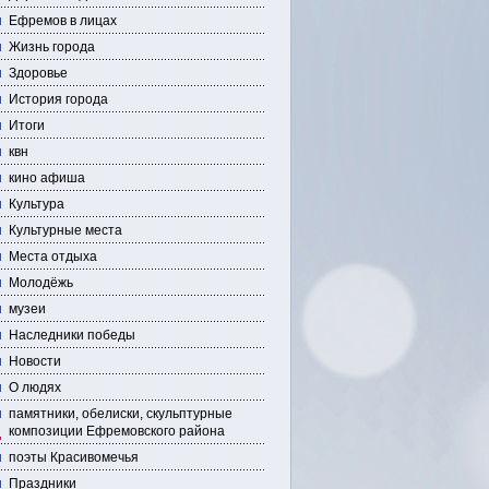
Ефремов в лицах
Жизнь города
Здоровье
История города
Итоги
квн
кино афиша
Культура
Культурные места
Места отдыха
Молодёжь
музеи
Наследники победы
Новости
О людях
памятники, обелиски, скульптурные
композиции Ефремовского района
поэты Красивомечья
Праздники