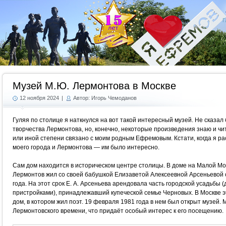
Г
Музей М.Ю. Лермонтова в Москве
12 ноября 2024
|
Автор: Игорь Чемоданов
Гуляя по столице я наткнулся на вот такой интересный музей. Не сказал
творчества Лермонтова, но, конечно, некоторые произведения знаю и чи
или иной степени связано с моим родным Ефремовым. Кстати, когда я ра
моего города и Лермонтова — им было интересно.
Сам дом находится в историческом центре столицы. В доме на Малой М
Лермонтов жил со своей бабушкой Елизаветой Алексеевной Арсеньевой с
года. На этот срок Е. А. Арсеньева арендовала часть городской усадьбы
пристройками), принадлежавший купеческой семье Черновых. В Москве 
дом, в котором жил поэт. 19 февраля 1981 года в нем был открыт музей.
Лермонтовского времени, что придаёт особый интерес к его посещению.