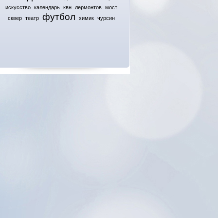
искусство
календарь
квн
лермонтов
мост
футбол
сквер
театр
химик
чурсин