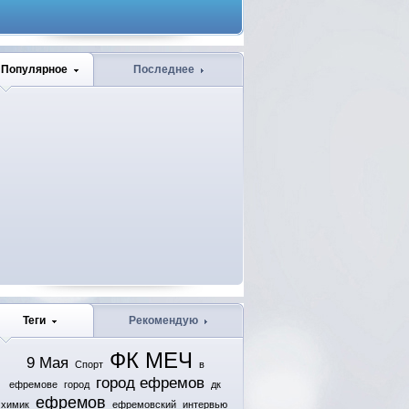
Популярное
Последнее
Теги
Рекомендую
ФК МЕЧ
9 Мая
Спорт
в
город ефремов
ефремове
город
дк
ефремов
химик
ефремовский
интервью