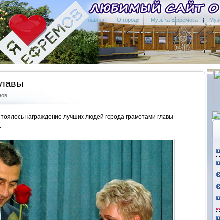
Главная
О городе
Музыка Ефремова
Муз
главы
нов
стоялось награждение лучших людей города грамотами главы
.