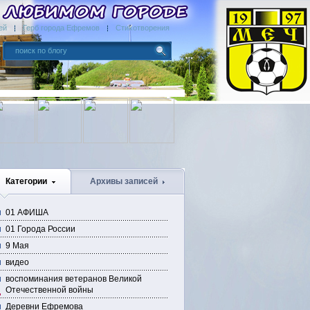
ей
Герб города Ефремов
Стихотворения
Категории
Архивы записей
01 АФИША
01 Города России
9 Мая
видео
воспоминания ветеранов Великой
Отечественной войны
Деревни Ефремова