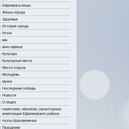
Ефремов в лицах
Жизнь города
Здоровье
История города
Итоги
квн
кино афиша
Культура
Культурные места
Места отдыха
Молодёжь
музеи
Наследники победы
Новости
О людях
памятники, обелиски, скульптурные
композиции Ефремовского района
поэты Красивомечья
Праздники