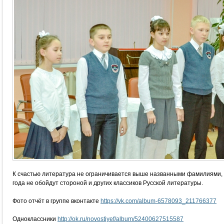
К счастью литература не ограничивается выше названными фамилиями, и
года не обойдут стороной и других классиков Русской литературы.
Фото отчёт в группе вконтакте
https://vk.com/album-6578093_211766377
Одноклассники
http://ok.ru/novostiyef/album/52400627515587