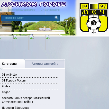
ей
Герб города Ефремов
Стихотворения
Категории
Архивы записей
01 АФИША
01 Города России
9 Мая
видео
воспоминания ветеранов Великой
Отечественной войны
Деревни Ефремова