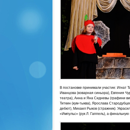
В постановке принимали участие: Игнат Т
Иванцова (коварная синьора), Евгения Ч
театра), Анна и Яна Сидневы (графини ви
Титкин (кум-тыква), Ярослава Стародубц
дебют), Михаил Рыков (стражник). Украс
«Импульс» (рук Л. Гаппель), а финальную 