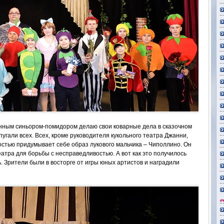
анным синьором-помидором делаю свои коварные дела в сказочном
апугали всех. Всех, кроме руководителя кукольного театра Джанни,
остью придумывает себе образ лукового мальчика – Чиполлино. Он
еатра для борьбы с несправедливостью. А вот как это получилось
. Зрители были в восторге от игры юных артистов и наградили