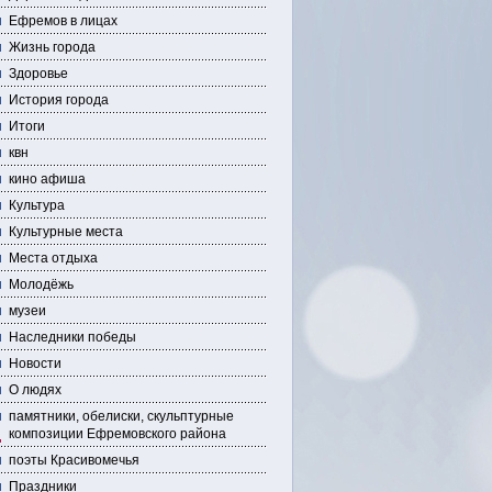
Ефремов в лицах
Жизнь города
Здоровье
История города
Итоги
квн
кино афиша
Культура
Культурные места
Места отдыха
Молодёжь
музеи
Наследники победы
Новости
О людях
памятники, обелиски, скульптурные
композиции Ефремовского района
поэты Красивомечья
Праздники