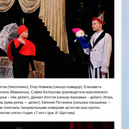
итов (Чиполлино), Егор Новиков (синьор-помидор), Елизавета
урсина (Марианна), София Белоусова (руководитель королевского
шни – обе дебют), Даниил Изотов (синьор-баклажан – дебют), Игорь
ева (кума-репка — дебют), Евгения Потанина (синьора-горошинка —
или спектакль танцевальными номерами артистки шоу-группы
песню спела студия «7 нот» (рук. И. Шустова).