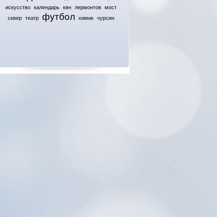
искусство
календарь
квн
лермонтов
мост
футбол
сквер
театр
химик
чурсин