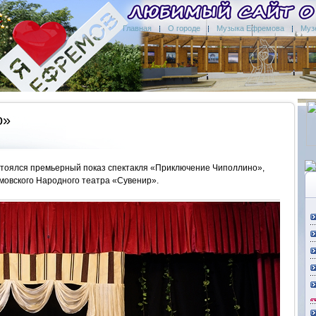
Главная
О городе
Музыка Ефремова
Муз
о»
стоялся премьерный показ спектакля «Приключение Чиполлино»,
мовского Народного театра «Сувенир».