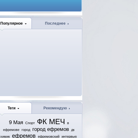
Популярное
Последнее
Теги
Рекомендую
ФК МЕЧ
9 Мая
Спорт
в
город ефремов
ефремове
город
дк
ефремов
химик
ефремовский
интервью