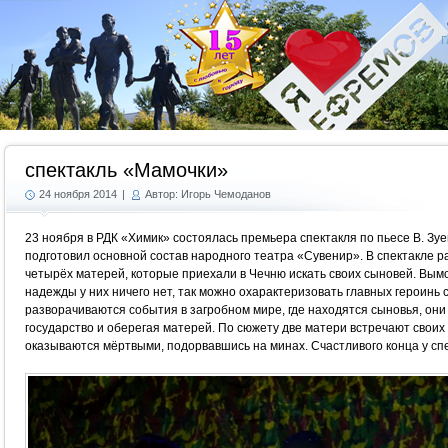
Г
спектакль «Мамочки»
24 ноября 2014
|
Автор: Игорь Чемоданов
23 ноября в РДК «Химик» состоялась премьера спектакля по пьесе В. Зу
подготовил основной состав народного театра «Сувенир». В спектакле р
четырёх матерей, которые приехали в Чечню искать своих сыновей. Вы
надежды у них ничего нет, так можно охарактеризовать главных героинь
разворачиваются события в загробном мире, где находятся сыновья, они 
государство и оберегая матерей. По сюжету две матери встречают своих с
оказываются мёртвыми, подорвавшись на минах. Счастливого конца у спек