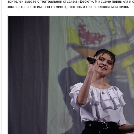
зрителей вместе с театральной студией «Дебют». Я к сцене привыкла и 
комфортно и это именно то место, с которым тесно связана моя жизнь.