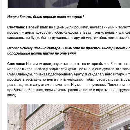
Игорь: Какими были первые шаги на сцене?
Светлана:
Первый шаги на сцене были робкими, неуверенными и волни
проще», – девиз, которому люблю следовать. Ведь, только первый шаг са
сделаешь, ты будто бы погружаешься в другой мир, живёшь моментом и 
Игорь: Почему именно гитара? Ведь это не простой инструмент для
испорченные ногти никто не отменял.
Светлана:
На самом деле, научиться играть на гитаре было абсолютно 
месяцев выпрашивала у родителей купить её мне, а они думали, что таки
буду. Однажды, приехав к двоюродному брату, я увидела у него гитару, и т
просидеть весь день за ней и учить мелодию, чтобы потом отправить ро
доказать, что я хочу этим заниматься. И у меня получилось! После они н
проблема небольшая, если хочешь красивые ногти и играть на инструмент
вижу)