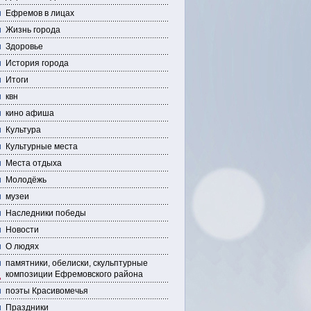
Ефремов в лицах
Жизнь города
Здоровье
История города
Итоги
квн
кино афиша
Культура
Культурные места
Места отдыха
Молодёжь
музеи
Наследники победы
Новости
О людях
памятники, обелиски, скульптурные
композиции Ефремовского района
поэты Красивомечья
Праздники