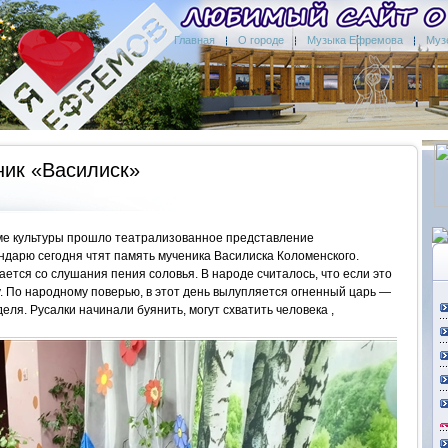
Главная
О городе
Музыка Ефремова
Муз
ник «Василиск»
оме культуры прошло театрализованное представление
ндарю сегодня чтят память мученика Василиска Коломенского.
ается со слушания пения соловья. В народе считалось, что если это
ку. По народному поверью, в этот день вылупляется огненный царь —
еля. Русалки начинали буянить, могут схватить человека ,