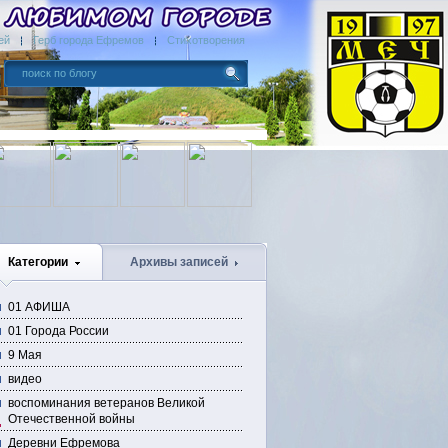
ей
Герб города Ефремов
Стихотворения
Категории
Архивы записей
01 АФИША
01 Города России
9 Мая
видео
воспоминания ветеранов Великой
Отечественной войны
Деревни Ефремова