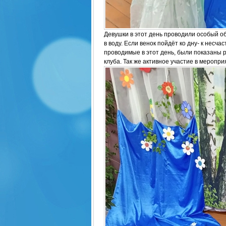
Девушки в этот день проводили особый об
в воду. Если венок пойдёт ко дну- к несча
проводимые в этот день, были показаны 
клуба. Так же активное участие в меропри