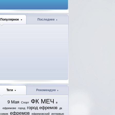
Популярное
Последнее
Теги
Рекомендую
ФК МЕЧ
9 Мая
Спорт
в
город ефремов
ефремове
город
дк
ефремов
химик
ефремовский
интервью