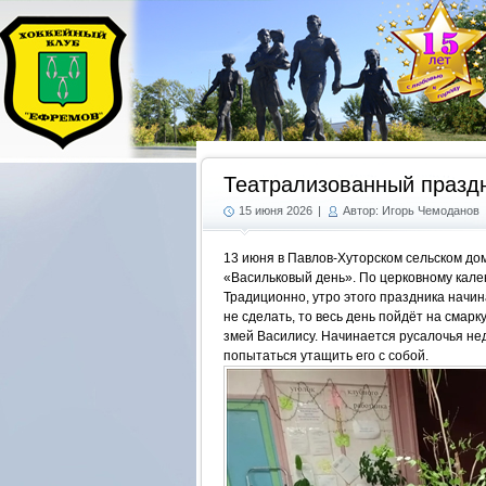
Театрализованный празд
15 июня 2026
|
Автор: Игорь Чемоданов
13 июня в Павлов-Хуторском сельском д
«Васильковый день». По церковному кале
Традиционно, утро этого праздника начин
не сделать, то весь день пойдёт на смар
змей Василису. Начинается русалочья нед
попытаться утащить его с собой.