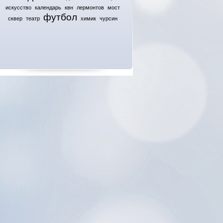
искусство
календарь
квн
лермонтов
мост
футбол
сквер
театр
химик
чурсин