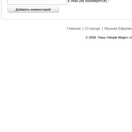
E-mail (не публикуется) *
Главная
|
О городе
|
Музыка Ефремо
© 2009. Тема «Simple Magic« о