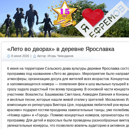
Г
«Лето во дворах» в деревне Ярославка
8 июня 2026
|
Автор: Игорь Чемоданов
6 июня на территории Сельского дома культуры деревни Ярославка сост
программа под названием «Лето во дворах». Мероприятие было направ
атмосферы, организацию досуга для жителей всех возрастов. Концертная
и запоминающегося номера — появления феи и шоу мыльных пузырей в
сразу задало радостный тон всему празднику. В основной части конце
участники: Вокалисты: Башмакова Светлана, Ахвердян Евгения и Конан
и весёлые песни, которые нашли живой отклик у зрителей. Москаленко 
композиции из репертуара Виктора Цоя, порадовав любителей рок-музык
красиво» подарил гостям праздника зажигательные танцы, уже полюбивш
«Номер один» и «Город». Помимо концертных номеров, организаторы п
программу. Для детей и взрослых были проведены разнообразные викто
увлекательные конкурсы, что позволило вовлечь аудиторию в активное д