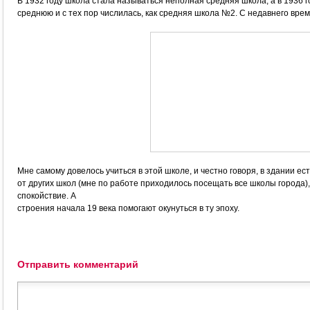
В 1932 году школа стала называться неполная средняя школа, а в 1936 
среднюю и с тех пор числилась, как средняя школа №2. С недавнего врем
Мне самому довелось учиться в этой школе, и честно говоря, в здании е
от других школ (мне по работе приходилось посещать все школы города),
спокойствие. А
строения начала 19 века помогают окунуться в ту эпоху.
Отправить комментарий