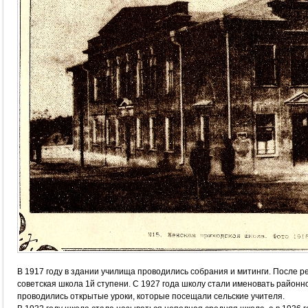
В 1917 году в здании училища проводились собрания и митинги. После 
советская школа 1й ступени. С 1927 года школу стали именовать районн
проводились открытые уроки, которые посещали сельские учителя.