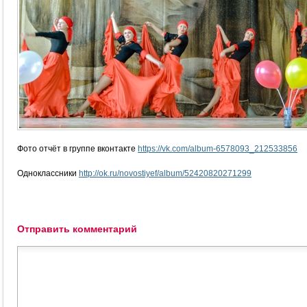
Фото отчёт в группе вконтакте
https://vk.com/album-6578093_212533856
Одноклассники
http://ok.ru/novostiyef/album/52420820271299
Отправить комментарий