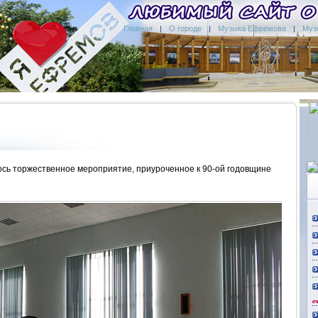
Главная
О городе
Музыка Ефремова
Муз
лось торжественное мероприятие, приуроченное к 90-ой годовщине