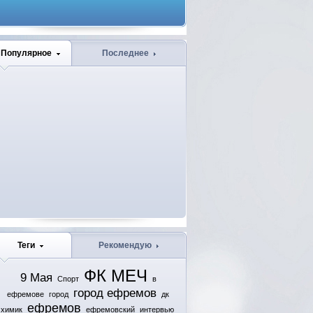
Популярное
Последнее
Теги
Рекомендую
ФК МЕЧ
9 Мая
Спорт
в
город ефремов
ефремове
город
дк
ефремов
химик
ефремовский
интервью