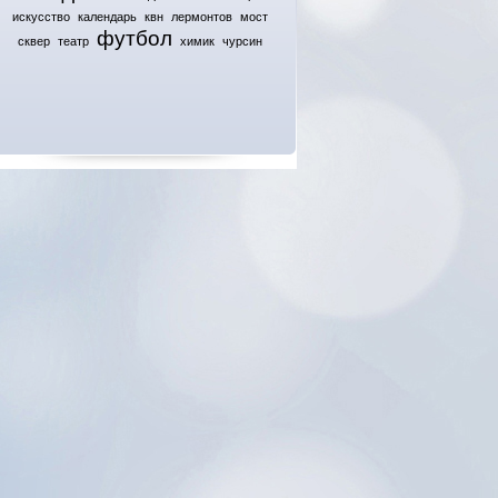
искусство
календарь
квн
лермонтов
мост
футбол
сквер
театр
химик
чурсин