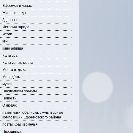
Ефремов в лицах
Жизнь города
Здоровье
История города
Итоги
квн
кино афиша
Культура
Культурные места
Места отдыха
Молодёжь
музеи
Наследники победы
Новости
О людях
памятники, обелиски, скульптурные
композиции Ефремовского района
поэты Красивомечья
Праздники