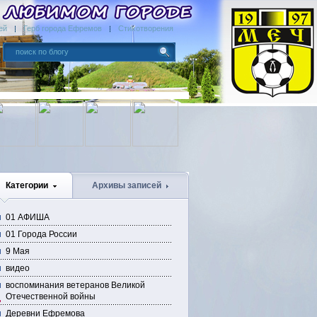
ей
Герб города Ефремов
Стихотворения
Категории
Архивы записей
01 АФИША
01 Города России
9 Мая
видео
воспоминания ветеранов Великой
Отечественной войны
Деревни Ефремова