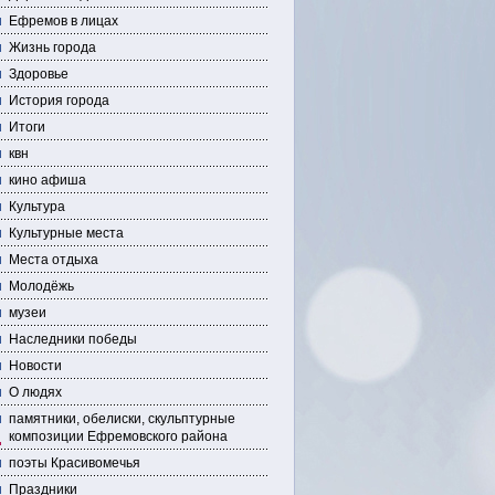
Ефремов в лицах
Жизнь города
Здоровье
История города
Итоги
квн
кино афиша
Культура
Культурные места
Места отдыха
Молодёжь
музеи
Наследники победы
Новости
О людях
памятники, обелиски, скульптурные
композиции Ефремовского района
поэты Красивомечья
Праздники