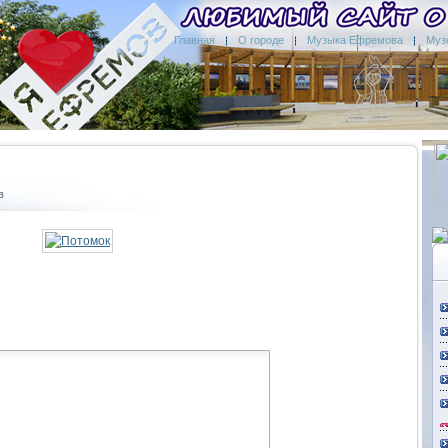
Главная
О городе
Музыка Ефремова
Муз
в