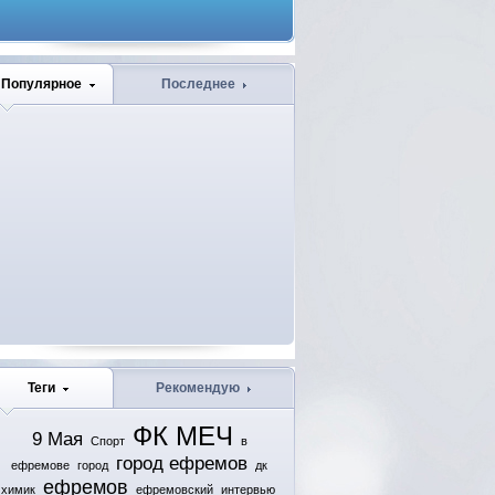
Популярное
Последнее
Теги
Рекомендую
ФК МЕЧ
9 Мая
Спорт
в
город ефремов
ефремове
город
дк
ефремов
химик
ефремовский
интервью