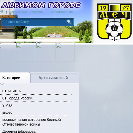
ей
Герб города Ефремов
Стихотворения
Категории
Архивы записей
01 АФИША
01 Города России
9 Мая
видео
воспоминания ветеранов Великой
Отечественной войны
Деревни Ефремова