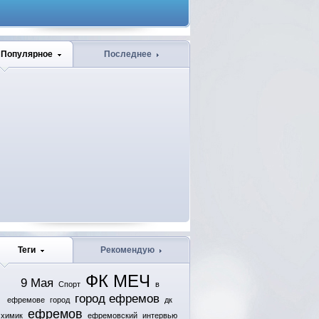
Популярное
Последнее
Теги
Рекомендую
ФК МЕЧ
9 Мая
Спорт
в
город ефремов
ефремове
город
дк
ефремов
химик
ефремовский
интервью