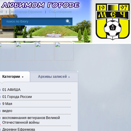
ей
Герб города Ефремов
Стихотворения
Категории
Архивы записей
01 АФИША
01 Города России
9 Мая
видео
воспоминания ветеранов Великой
Отечественной войны
Деревни Ефремова