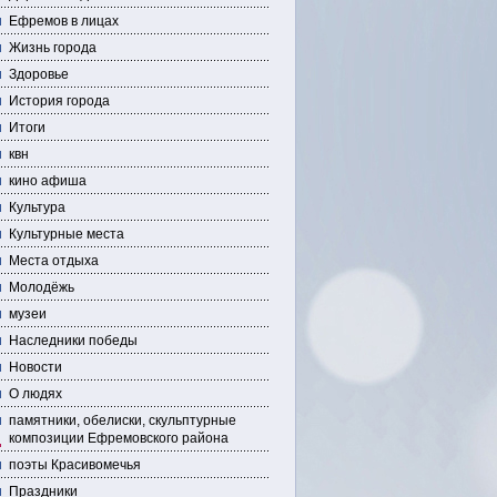
Ефремов в лицах
Жизнь города
Здоровье
История города
Итоги
квн
кино афиша
Культура
Культурные места
Места отдыха
Молодёжь
музеи
Наследники победы
Новости
О людях
памятники, обелиски, скульптурные
композиции Ефремовского района
поэты Красивомечья
Праздники