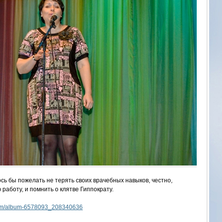
ь бы пожелать не терять своих врачебных навыков, честно,
работу, и помнить о клятве Гиппократу.
.com/album-6578093_208340636