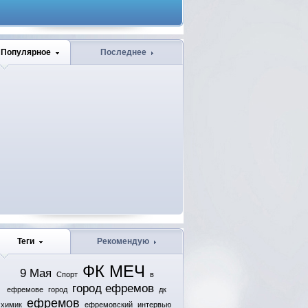
Популярное
Последнее
Теги
Рекомендую
ФК МЕЧ
9 Мая
Спорт
в
город ефремов
ефремове
город
дк
ефремов
химик
ефремовский
интервью