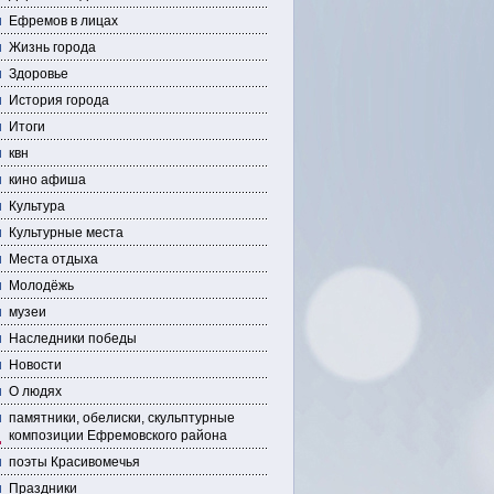
Ефремов в лицах
Жизнь города
Здоровье
История города
Итоги
квн
кино афиша
Культура
Культурные места
Места отдыха
Молодёжь
музеи
Наследники победы
Новости
О людях
памятники, обелиски, скульптурные
композиции Ефремовского района
поэты Красивомечья
Праздники