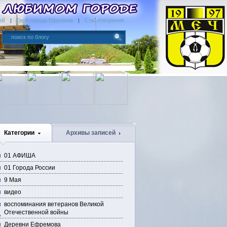
ей
Герб города Ефремов
Стихотворения
Категории
Архивы записей
01 АФИША
01 Города России
9 Мая
видео
воспоминания ветеранов Великой
Отечественной войны
Деревни Ефремова