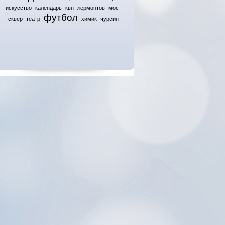
искусство
календарь
квн
лермонтов
мост
футбол
сквер
театр
химик
чурсин