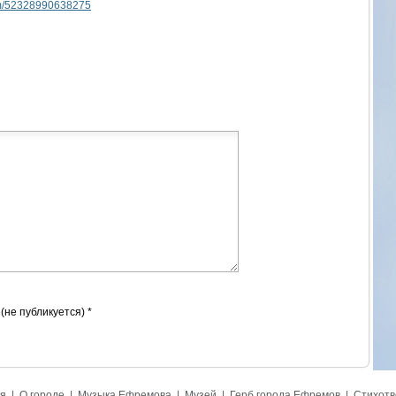
bum/52328990638275
 (не публикуется) *
я
|
О городе
|
Музыка Ефремова
|
Музей
|
Герб города Ефремов
|
Стихотв