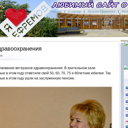
Главная
О городе
Музыка Ефремова
Муз
дравоохранения
ов
ствование ветеранов здравоохранения. В зрительном зале
 в этом году отметили свой 50, 60, 70, 75 и 80летние юбилеи. Так
рые в этом году ушли на заслуженную пенсию.