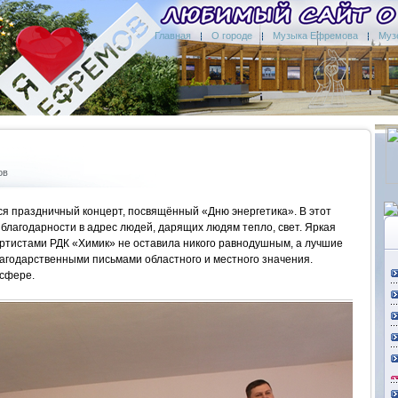
Главная
О городе
Музыка Ефремова
Муз
ов
я праздничный концерт, посвящённый «Дню энергетика». В этот
 благодарности в адрес людей, дарящих людям тепло, свет. Яркая
ртистами РДК «Химик» не оставила никого равнодушным, а лучшие
агодарственными письмами областного и местного значения.
осфере.