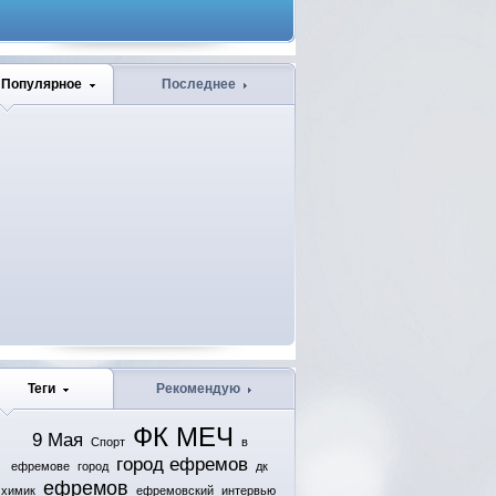
Популярное
Последнее
Теги
Рекомендую
ФК МЕЧ
9 Мая
Спорт
в
город ефремов
ефремове
город
дк
ефремов
химик
ефремовский
интервью