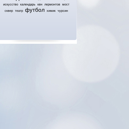
искусство
календарь
квн
лермонтов
мост
футбол
сквер
театр
химик
чурсин