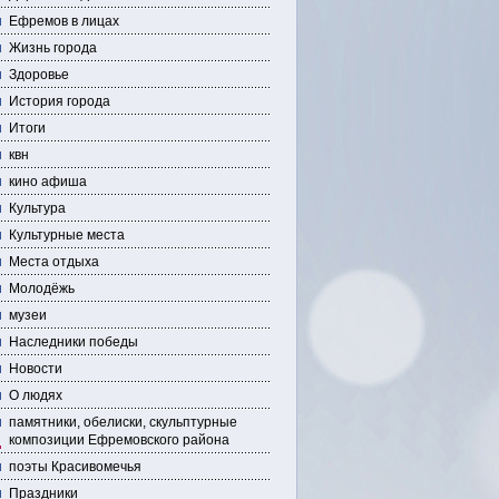
Ефремов в лицах
Жизнь города
Здоровье
История города
Итоги
квн
кино афиша
Культура
Культурные места
Места отдыха
Молодёжь
музеи
Наследники победы
Новости
О людях
памятники, обелиски, скульптурные
композиции Ефремовского района
поэты Красивомечья
Праздники