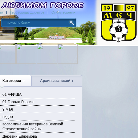
ей
Герб города Ефремов
Стихотворения
Категории
Архивы записей
01 АФИША
01 Города России
9 Мая
видео
воспоминания ветеранов Великой
Отечественной войны
Деревни Ефремова