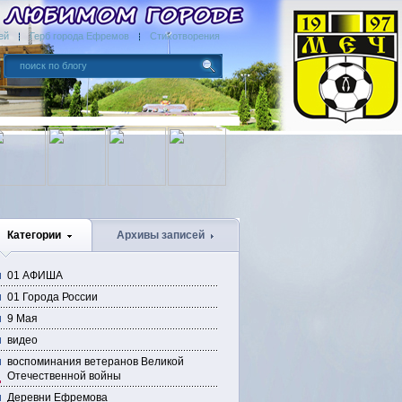
ей
Герб города Ефремов
Стихотворения
Категории
Архивы записей
01 АФИША
01 Города России
9 Мая
видео
воспоминания ветеранов Великой
Отечественной войны
Деревни Ефремова