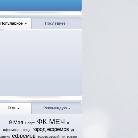
Популярное
Последнее
Теги
Рекомендую
ФК МЕЧ
9 Мая
Спорт
в
город ефремов
ефремове
город
дк
ефремов
химик
ефремовский
интервью