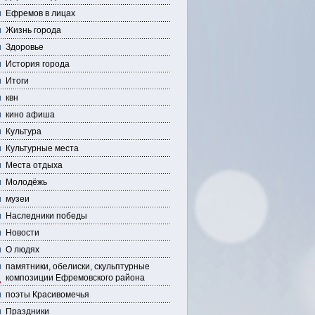
Ефремов в лицах
Жизнь города
Здоровье
История города
Итоги
квн
кино афиша
Культура
Культурные места
Места отдыха
Молодёжь
музеи
Наследники победы
Новости
О людях
памятники, обелиски, скульптурные
композиции Ефремовского района
поэты Красивомечья
Праздники