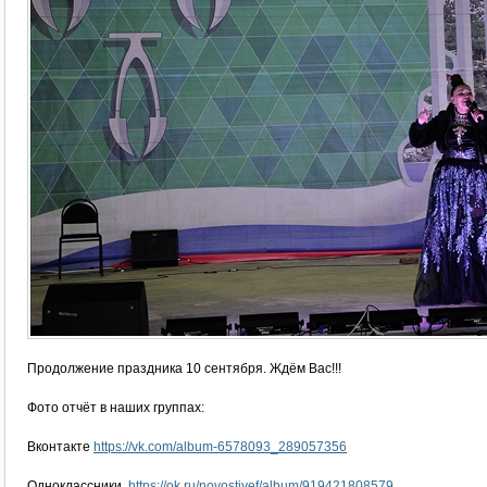
Продолжение праздника 10 сентября. Ждём Вас!!!
Фото отчёт в наших группах:
Вконтакте
https://vk.com/album-6578093_289057356
Одноклассники
https://ok.ru/novostiyef/album/919421808579