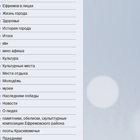
Ефремов в лицах
Жизнь города
Здоровье
История города
Итоги
квн
кино афиша
Культура
Культурные места
Места отдыха
Молодёжь
музеи
Наследники победы
Новости
О людях
памятники, обелиски, скульптурные
композиции Ефремовского района
поэты Красивомечья
Праздники