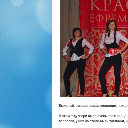
Было всё: эмоции, шарм, волнение, находч
В этом году жюри было очень сложно оцен
вопросов, у них на столе были таблички, 