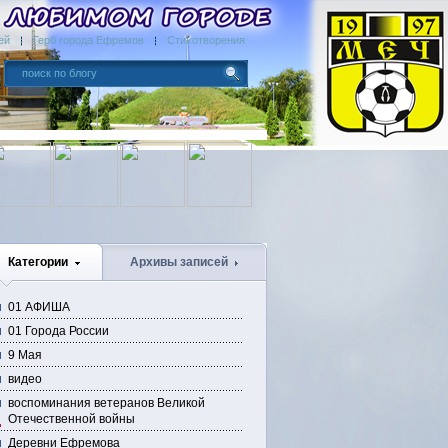
ей
Герб города Ефремов
Стихотворения
Категории
Архивы записей
01 АФИША
01 Города России
9 Мая
видео
воспоминания ветеранов Великой
Отечественной войны
Деревни Ефремова