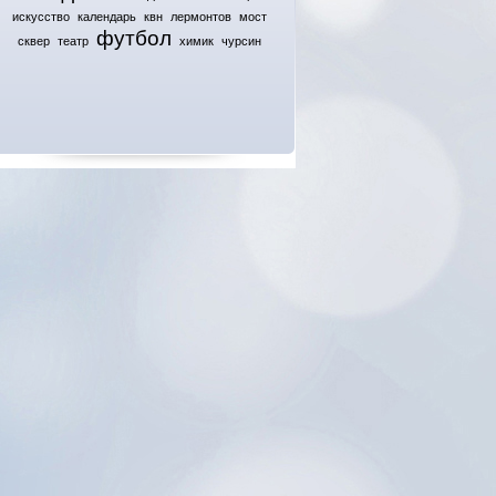
искусство
календарь
квн
лермонтов
мост
футбол
сквер
театр
химик
чурсин