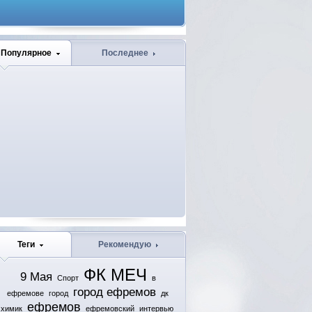
Популярное
Последнее
Теги
Рекомендую
ФК МЕЧ
9 Мая
Спорт
в
город ефремов
ефремове
город
дк
ефремов
химик
ефремовский
интервью