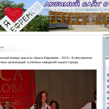
Главная
О городе
Музыка Ефремова
Муз
нов
йонный конкурс красоты «Краса Ефремова – 2015». В нём приняли
ичных организаций и учебных заведений нашего города.