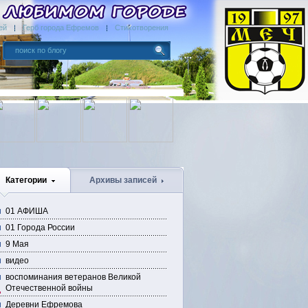
ей
Герб города Ефремов
Стихотворения
Категории
Архивы записей
01 АФИША
01 Города России
9 Мая
видео
воспоминания ветеранов Великой
Отечественной войны
Деревни Ефремова