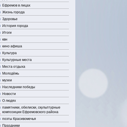
Ефремов в лицах
Жизнь города
Здоровье
История города
Итоги
квн
кино афиша
Культура
Культурные места
Места отдыха
Молодёжь
музеи
Наследники победы
Новости
О людях
памятники, обелиски, скульптурные
композиции Ефремовского района
поэты Красивомечья
Праздники