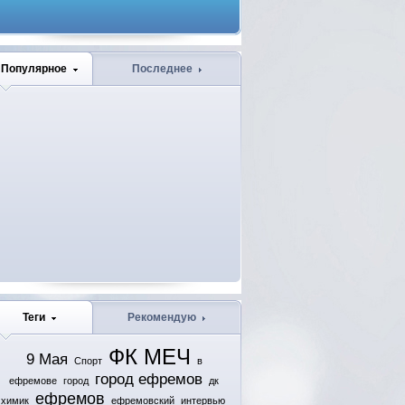
Популярное
Последнее
Теги
Рекомендую
ФК МЕЧ
9 Мая
Спорт
в
город ефремов
ефремове
город
дк
ефремов
химик
ефремовский
интервью