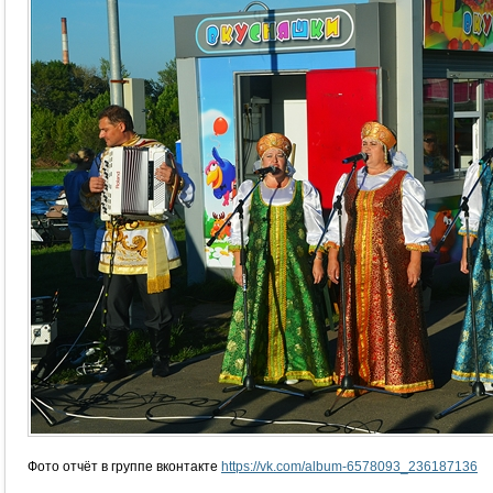
Фото отчёт в группе вконтакте
https://vk.com/album-6578093_236187136