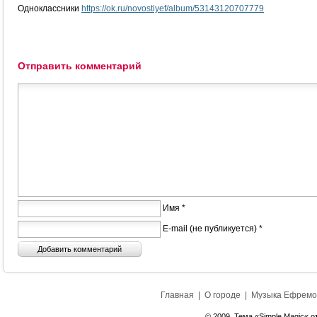
Одноклассники
https://ok.ru/novostiyef/album/53143120707779
Отправить комментарий
Имя *
E-mail (не публикуется) *
Главная
|
О городе
|
Музыка Ефремо
© 2009. Тема «Simple Magic« о