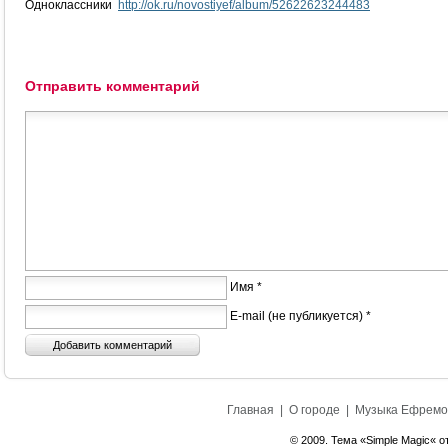
Одноклассники
http://ok.ru/novostiyef/album/52622623244483
Отправить комментарий
Имя *
E-mail (не публикуется) *
Главная
|
О городе
|
Музыка Ефремо
© 2009. Тема «Simple Magic« о