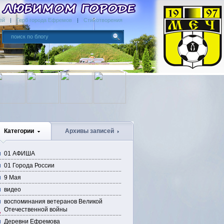
ей
Герб города Ефремов
Стихотворения
Категории
Архивы записей
01 АФИША
01 Города России
9 Мая
видео
воспоминания ветеранов Великой
Отечественной войны
Деревни Ефремова