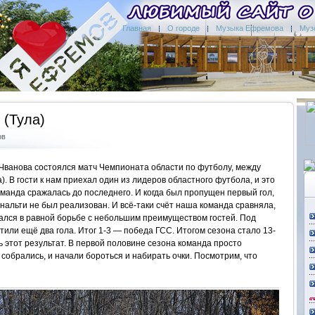
Главная
О городе
Музыка Ефремова
Муз
(Тула)
ов
 Чванова состоялся матч Чемпионата области по футболу, между
 В гости к нам приехал один из лидеров областного футбола, и это
оманда сражалась до последнего. И когда был пропущен первый гол,
енальти не был реализован. И всё-таки счёт наша команда сравняла,
ался в равной борьбе с небольшим преимуществом гостей. Под
или ещё два гола. Итог 1-3 — победа ГСС. Итогом сезона стало 13-
ь этот результат. В первой половине сезона команда просто
собрались, и начали бороться и набирать очки. Посмотрим, что