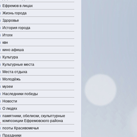
Ефремов в лицах
Жизнь города
Здоровье
История города
Итоги
квн
кино афиша
Культура
Культурные места
Места отдыха
Молодёжь
музеи
Наследники победы
Новости
О людях
памятники, обелиски, скульптурные
композиции Ефремовского района
поэты Красивомечья
Праздники