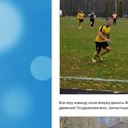
Всю игру команду гнали вперёд фанаты Ф
движения! Поздравляем всех, причастных 