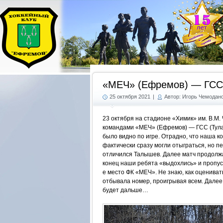
«МЕЧ» (Ефремов) — ГСС 
25 октября 2021
|
Автор: Игорь Чемодан
23 октября на стадионе «Химик» им. В.М.
командами «МЕЧ» (Ефремов) — ГСС (Тула).
было видно по игре. Отрадно, что наша к
фактически сразу могли отыграться, но п
отличился Талышев. Далее матч продолж
конец наши ребята «выдохлись» и пропуст
е место ФК «МЕЧ». Не знаю, как оцениват
отбывала номер, проигрывая всем. Далее 
будет дальше…