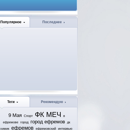
Популярное
Последнее
Теги
Рекомендую
ФК МЕЧ
9 Мая
Спорт
в
город ефремов
ефремове
город
дк
ефремов
химик
ефремовский
интервью