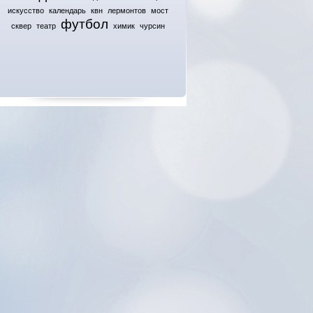
искусство
календарь
квн
лермонтов
мост
футбол
сквер
театр
химик
чурсин