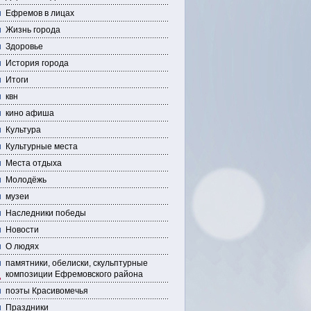
Ефремов в лицах
Жизнь города
Здоровье
История города
Итоги
квн
кино афиша
Культура
Культурные места
Места отдыха
Молодёжь
музеи
Наследники победы
Новости
О людях
памятники, обелиски, скульптурные
композиции Ефремовского района
поэты Красивомечья
Праздники