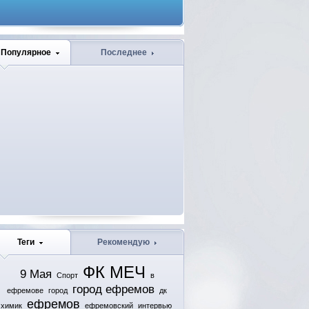
Популярное
Последнее
Теги
Рекомендую
ФК МЕЧ
9 Мая
Спорт
в
город ефремов
ефремове
город
дк
ефремов
химик
ефремовский
интервью