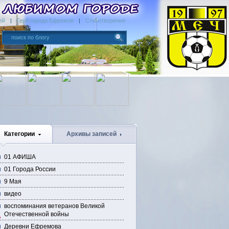
ей
Герб города Ефремов
Стихотворения
Категории
Архивы записей
01 АФИША
01 Города России
9 Мая
видео
воспоминания ветеранов Великой
Отечественной войны
Деревни Ефремова