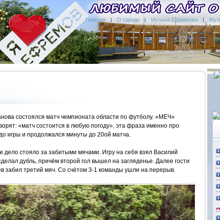
Главная
О городе
Музыка Ефремова
Муз
ванова состоялся матч чемпионата области по футболу. «МЕЧ»
орят: «матч состоится в любую погоду», эта фраза именно про
 до игры и продолжался минуты до 20ой матча.
 и дело стояло за забитыми мячами. Игру на себя взял Василий
сделал дубль, причём второй гол вышел на загляденье. Далее гости
сев забил третий мяч. Со счётом 3-1 команды ушли на перерыв.