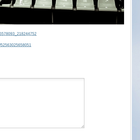
um-6578093_218244752
bum/52563025658051