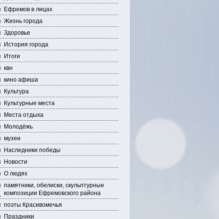
Ефремов в лицах
Жизнь города
Здоровье
История города
Итоги
квн
кино афиша
Культура
Культурные места
Места отдыха
Молодёжь
музеи
Наследники победы
Новости
О людях
памятники, обелиски, скульптурные
композиции Ефремовского района
поэты Красивомечья
Праздники