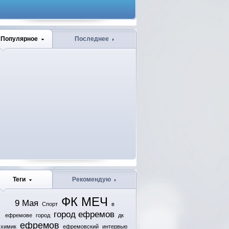
Популярное
Последнее
Теги
Рекомендую
ФК МЕЧ
9 Мая
Спорт
в
город ефремов
ефремове
город
дк
ефремов
химик
ефремовский
интервью