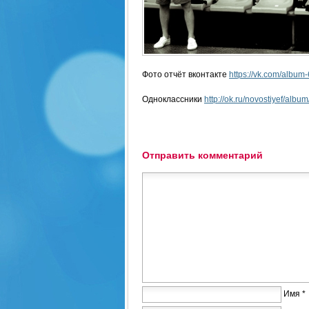
Фото отчёт вконтакте
https://vk.com/alb
Одноклассники
http://ok.ru/novostiyef/al
Отправить комментарий
Имя *