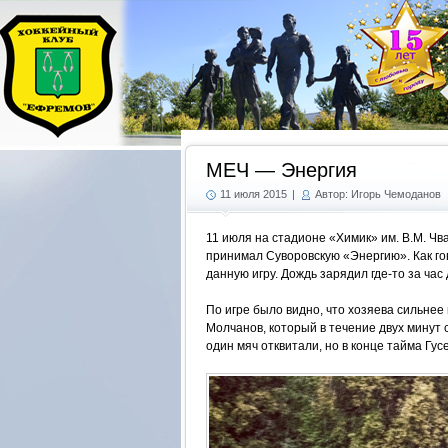
МЕЧ — Энергия
11 июля 2015
|
Автор: Игорь Чемоданов
11 июля на стадионе «Химик» им. В.М. Ч
принимал Суворовскую «Энергию». Как гов
данную игру. Дождь зарядил где-то за час
По игре было видно, что хозяева сильнее
Молчанов, который в течение двух минут 
один мяч отквитали, но в конце тайма Гу