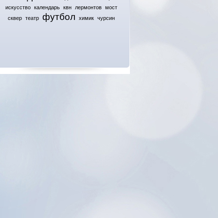
искусство
календарь
квн
лермонтов
мост
футбол
сквер
театр
химик
чурсин