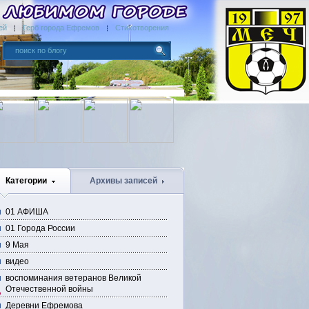
ей
Герб города Ефремов
Стихотворения
Категории
Архивы записей
01 АФИША
01 Города России
9 Мая
видео
воспоминания ветеранов Великой
Отечественной войны
Деревни Ефремова