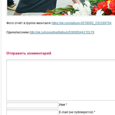
Фото отчёт в группе вконтакте
https://vk.com/album-6578093_232169754
Одноклассники
http://ok.ru/novostiyef/album/53008544170179
Отправить комментарий
Имя *
E-mail (не публикуется) *