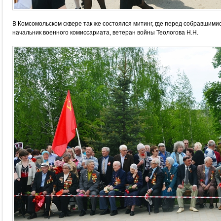
В Комсомольском сквере так же состоялся митинг, где перед собравшими
начальник военного комиссариата, ветеран войны Теологова Н.Н.