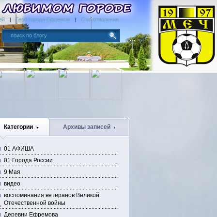
ей
Герб города Ефремов
Стихотворения
Категории
Архивы записей
01 АФИША
01 Города России
9 Мая
видео
воспоминания ветеранов Великой
Отечественной войны
Деревни Ефремова