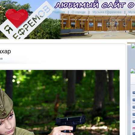
Главная
О городе
Музыка Ефремова
Муз
ахар
ов