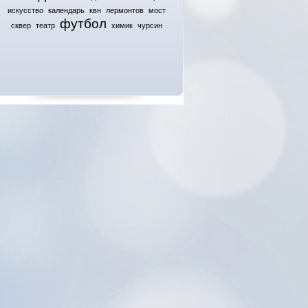
искусство
календарь
квн
лермонтов
мост
футбол
сквер
театр
химик
чурсин