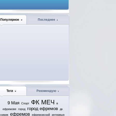
Популярное
Последнее
Теги
Рекомендую
ФК МЕЧ
9 Мая
Спорт
в
город ефремов
ефремове
город
дк
ефремов
химик
ефремовский
интервью