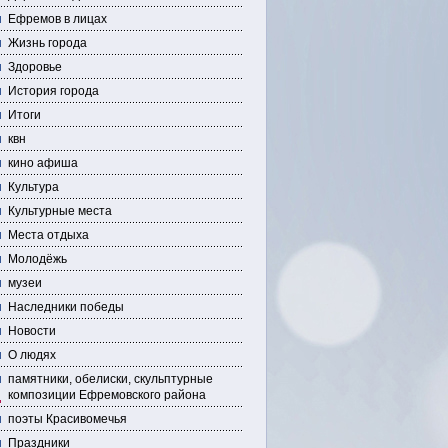
Ефремов в лицах
Жизнь города
Здоровье
История города
Итоги
квн
кино афиша
Культура
Культурные места
Места отдыха
Молодёжь
музеи
Наследники победы
Новости
О людях
памятники, обелиски, скульптурные
композиции Ефремовского района
поэты Красивомечья
Праздники