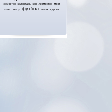
искусство
календарь
квн
лермонтов
мост
футбол
сквер
театр
химик
чурсин