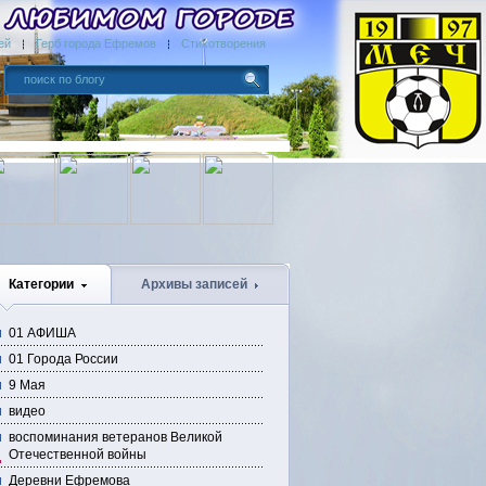
ей
Герб города Ефремов
Стихотворения
Категории
Архивы записей
01 АФИША
01 Города России
9 Мая
видео
воспоминания ветеранов Великой
Отечественной войны
Деревни Ефремова