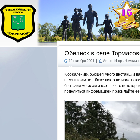
Обелиск в селе Тормасов
19 октября 2021
|
Автор: Игорь Чемодан
К сожалению, обошёл много инстанций на
памятникам нет. Даже никто не может ска
братским могилам и всё. Так что некотор
поделиться информацией присылайте её