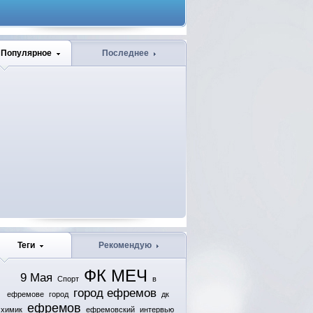
Популярное
Последнее
Теги
Рекомендую
ФК МЕЧ
9 Мая
Спорт
в
город ефремов
ефремове
город
дк
ефремов
химик
ефремовский
интервью