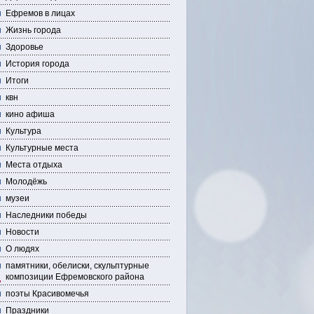
Ефремов в лицах
Жизнь города
Здоровье
История города
Итоги
квн
кино афиша
Культура
Культурные места
Места отдыха
Молодёжь
музеи
Наследники победы
Новости
О людях
памятники, обелиски, скульптурные
композиции Ефремовского района
поэты Красивомечья
Праздники