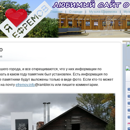
Главная
О городе
Музыка Ефремова
Муз
о
ов
шего города, и все открещиваются, что у них информации по
зать в каком году памятник был установлен. Есть информация по
ые памятники будут выложены только в виде фото. Если кто-то может
 на почту
efremov.info
@rambler.ru или пишите комментарии.