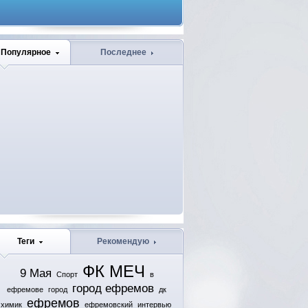
Популярное
Последнее
Теги
Рекомендую
ФК МЕЧ
9 Мая
Спорт
в
город ефремов
ефремове
город
дк
ефремов
химик
ефремовский
интервью