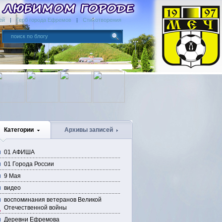
ей
Герб города Ефремов
Стихотворения
Категории
Архивы записей
01 АФИША
01 Города России
9 Мая
видео
воспоминания ветеранов Великой
Отечественной войны
Деревни Ефремова