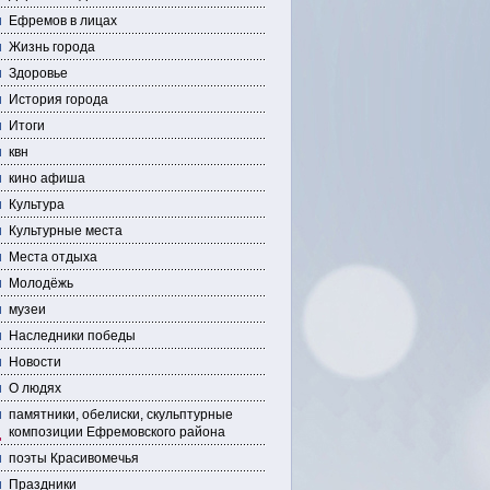
Ефремов в лицах
Жизнь города
Здоровье
История города
Итоги
квн
кино афиша
Культура
Культурные места
Места отдыха
Молодёжь
музеи
Наследники победы
Новости
О людях
памятники, обелиски, скульптурные
композиции Ефремовского района
поэты Красивомечья
Праздники