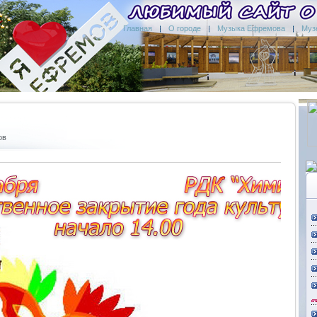
Главная
О городе
Музыка Ефремова
Муз
ов