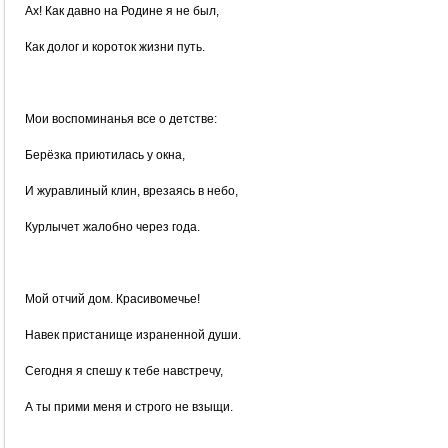
Ах! Как давно на Родине я не был,
Как долог и короток жизни путь.
Мои воспоминанья все о детстве:
Берёзка приютилась у окна,
И журавлиный клин, врезаясь в небо,
Курлычет жалобно через года.
Мой отчий дом. Красивомечье!
Навек пристанище израненной души.
Сегодня я спешу к тебе навстречу,
А ты прими меня и строго не взыщи.