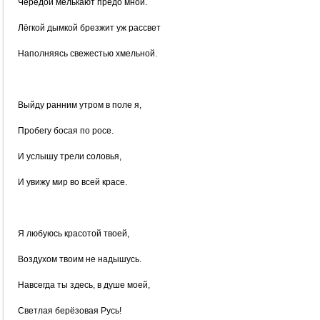
Чередой мелькают предо мной.
Лёгкой дымкой брезжит уж рассвет
Наполняясь свежестью хмельной.
Выйду ранним утром в поле я,
Пробегу босая по росе.
И услышу трели соловья,
И увижу мир во всей красе.
Я любуюсь красотой твоей,
Воздухом твоим не надышусь.
Навсегда ты здесь, в душе моей,
Светлая берёзовая Русь!