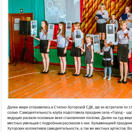
Далее жюри отправились в Степно-Хуторской СДК, где их встретили по с
солью. Самодеятельность клуба подготовила праздник села «Город – царс
ведущие раскали основные вехи становления посёлка. Далее на суд жю
местных умельцев с подробным рассказом о них. Кульминацией праздни
Хуторских коллективов самодеятельности, а так же местных артистов. В