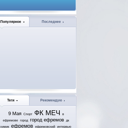
Популярное
Последнее
Теги
Рекомендую
ФК МЕЧ
9 Мая
Спорт
в
город ефремов
ефремове
город
дк
ефремов
химик
ефремовский
интервью