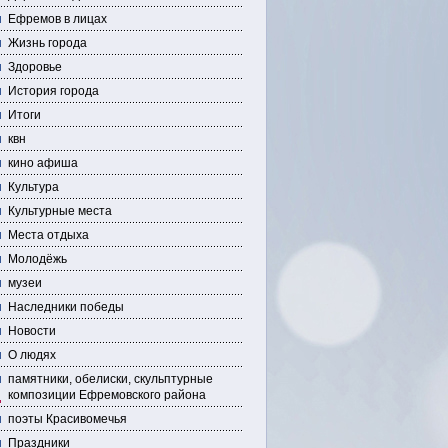
Ефремов в лицах
Жизнь города
Здоровье
История города
Итоги
квн
кино афиша
Культура
Культурные места
Места отдыха
Молодёжь
музеи
Наследники победы
Новости
О людях
памятники, обелиски, скульптурные
композиции Ефремовского района
поэты Красивомечья
Праздники