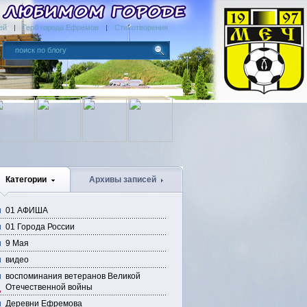
ей
Герб города Ефремов
Стихотворения
Категории
Архивы записей
01 АФИША
01 Города России
9 Мая
видео
воспоминания ветеранов Великой
Отечественной войны
Деревни Ефремова