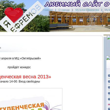
Главная
О городе
Музыка Ефремова
Муз
в
8 апреля в МЦ «Октябрьский»
пройдёт конкурс
енческая весна 2013»
ачало 14-00. Вход свободны