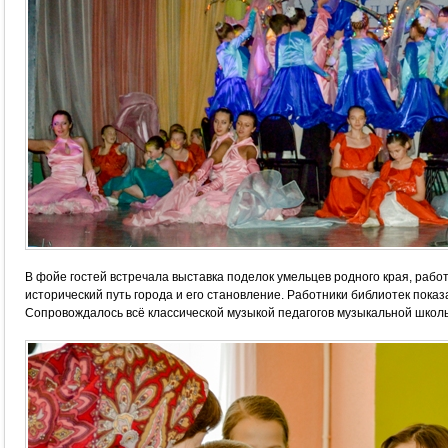
В фойе гостей встречала выставка поделок умельцев родного края, рабо
исторический путь города и его становление. Работники библиотек показ
Сопровождалось всё классической музыкой педагогов музыкальной школ